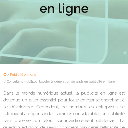
en ligne
/
Publicité en ligne
/ Consultant HubSpot : booster la génération de leads en publicité en ligne
Dans le monde numérique actuel, la publicité en ligne est
devenue un pilier essentiel pour toute entreprise cherchant à
se développer. Cependant, de nombreuses entreprises se
retrouvent à dépenser des sommes considérables en publicité
sans observer un retour sur investissement satisfaisant. La
question est donc de savoir comment maximiser l’efficacité de